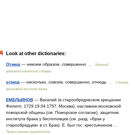
Look at other dictionaries:
Отнюд
— никоим образом, совершенно …
Краткий
церковнославянский словарь
отнюд
— нисколько, совсем, совершенно; отнюдь …
Cловарь
архаизмов русского языка
ЕМЕЛЬЯНОВ
— Василий (в старообрядческом крещении
Филипп; 1729 19.04.1797, Москва), наставник московской
поморской общины (см. Поморское согласие), защитник
института брака у беспоповцев (см. разд. «Брак у
старообрядцев» в ст. Брак). Е. был гос. крестьянином …
Православная энциклопедия