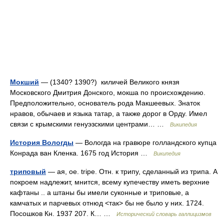
Мокший
— (1340? 1390?) киличей Великого князя
Московского Дмитрия Донского, мокша по происхождению.
Предположительно, основатель рода Макшеевых. Знаток
нравов, обычаев и языка татар, а также дорог в Орду. Имел
связи с крымскими генуэзскими центрами… …
Википедия
История Вологды
— Вологда на гравюре голландского купца
Конрада ван Кленка. 1675 год История …
Википедия
триповый
— ая, ое. tripe. Отн. к трипу, сделанный из трипа. А
покроем надлежит, мнится, всему купечеству иметь верхние
кафтаны .. а штаны бы имели суконные и триповые, а
камчатых и парчевых отнюд <так> бы не было у них. 1724.
Посошков Кн. 1937 207. К… …
Исторический словарь галлицизмов