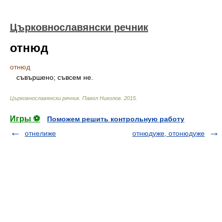
Църковнославянски речник
отнюд
отнюд
съвършено; съвсем не.
Църковнославянски речник
.
Павел Николов
.
2015
.
Игры ⚽
Поможем решить контрольную работу
отнелиже
отнюдуже, отонюдуже